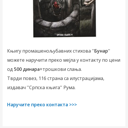
Књигу промашенољубавних стихова ''
Бунар
''
можете наручити преко мејла у контакту по цени
од
500 динара
+трошкови слања.
Тврди повез, 116 страна са илустрацијама,
издавач ''Српска књига'' Рума.
Наручите преко контакта >>>