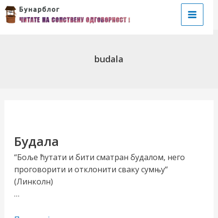
Пређи
на
Main
садржај
Menu
budala
чи/
Будала
учи
“Боље ћутати и бити сматран будалом, него
проговорити и отклонити сваку сумњу“
рник
(Линколн)
…