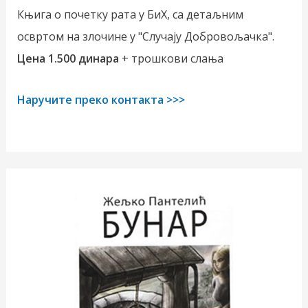
Књига о почетку рата у БиХ, са детаљним
освртом на злочине у "Случају Добровољачка".
Цена 1.500 динара
+ трошкови слања
Наручите преко контакта >>>