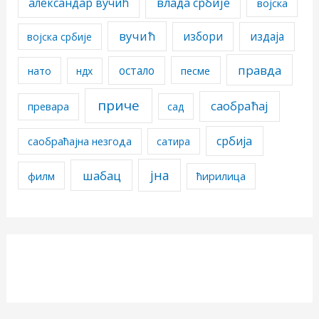
александар вучић
влада србије
војска
вучић
избори
издаја
војска србије
правда
остало
песме
нато
ндх
приче
саобраћај
превара
сад
србија
саобраћајна незгода
сатира
јна
шабац
филм
ћирилица