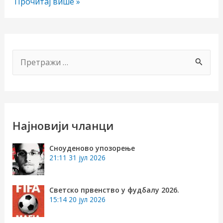
Будала
Прочитај више »
П
р
е
т
чи/
р
Најновији чланци
а
учи
Сноуденово упозорење
г
21:11
31 јул 2026
рник
а
з
Светско првенство у фудбалу 2026.
15:14
20 јул 2026
а
: