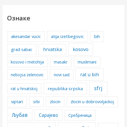
Ознаке
alija izetbegovic
akesandar vucic
bih
kosovo
hrvatska
grad sabac
kosovo i metohija
masakr
muslimani
rat u bih
nebojsa zelenovic
novi sad
sfrj
republika srpska
rat u hrvatskoj
siptari
srbi
zlocin
zlocin u dobrovoljackoj
Љубав
Сарајево
Сребреница