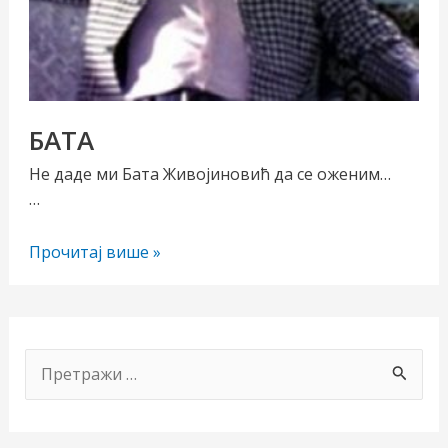
БАТА
Не даде ми Бата Живојиновић да се оженим…
…
чи/
БАТА
Прочитај више »
учи
рник
П
р
е