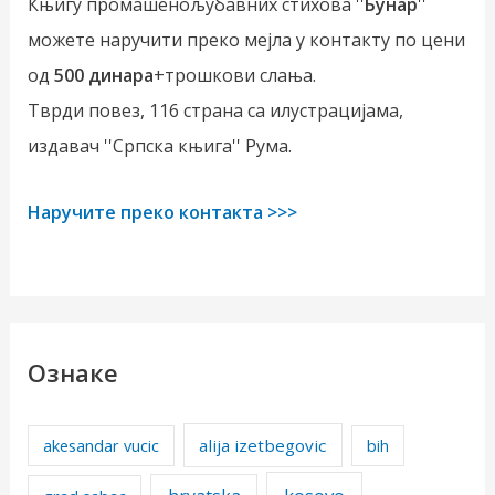
Књигу промашенољубавних стихова ''
Бунар
''
можете наручити преко мејла у контакту по цени
од
500 динара
+трошкови слања.
Тврди повез, 116 страна са илустрацијама,
издавач ''Српска књига'' Рума.
Наручите преко контакта >>>
Ознаке
alija izetbegovic
akesandar vucic
bih