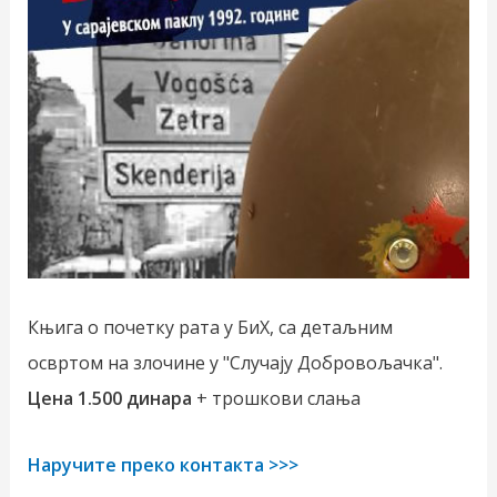
Књига о почетку рата у БиХ, са детаљним
освртом на злочине у "Случају Добровољачка".
Цена 1.500 динара
+ трошкови слања
Наручите преко контакта >>>