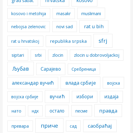
kosovo
hrvatska
grad sabac
kosovo i metohija
masakr
muslimani
rat u bih
nebojsa zelenovic
novi sad
sfrj
republika srpska
rat u hrvatskoj
siptari
srbi
zlocin
zlocin u dobrovoljackoj
Љубав
Сарајево
Сребреница
александар вучић
влада србије
војска
вучић
избори
издаја
војска србије
правда
остало
песме
нато
ндх
приче
саобраћај
превара
сад