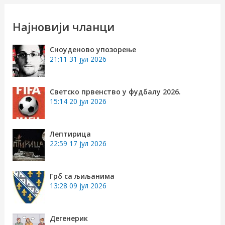
т
р
Најновији чланци
а
Сноуденово упозорење
г
21:11
31 јул 2026
а
з
Светско првенство у фудбалу 2026.
15:14
20 јул 2026
а
:
Лептирица
22:59
17 јул 2026
Грб са љиљанима
13:28
09 јул 2026
Дегенерик