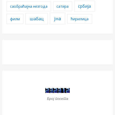
србија
саобраћајна незгода
сатира
јна
шабац
филм
ћирилица
Број посета