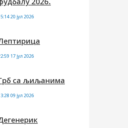
фудбалу 2026.
15:14
20 јул 2026
Лептирица
22:59
17 јул 2026
Грб са љиљанима
13:28
09 јул 2026
Дегенерик